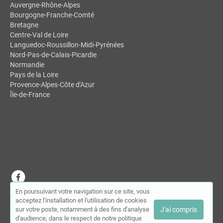
Auvergne-Rhône-Alpes
Bourgogne-Franche-Comté
Bretagne
Centre-Val de Loire
Languedoc-Roussillon-Midi-Pyrénées
Nord-Pas-de-Calais-Picardie
Normandie
Pays de la Loire
Provence-Alpes-Côte d'Azur
Île-de-France
En poursuivant votre navigation sur ce site, vous
© MDSL | Annuaire des chiropracteurs 2026 |
Plan du site
|
Mon
acceptez l'installation et l'utilisation de cookies
compte
|
Contact
sur votre poste, notamment à des fins d'analyse
J'ai compris
Conditions générales d'utilisation
|
Mentions légales
d'audience, dans le respect de notre politique