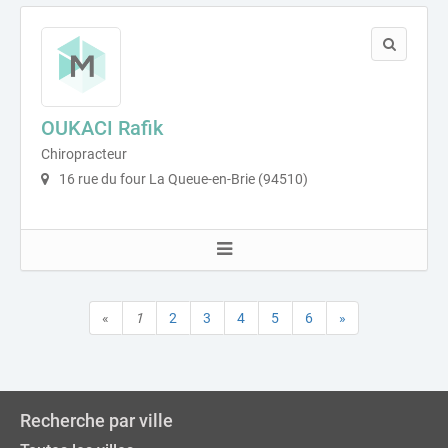
OUKACI Rafik
Chiropracteur
16 rue du four La Queue-en-Brie (94510)
«
1
2
3
4
5
6
»
Recherche par ville