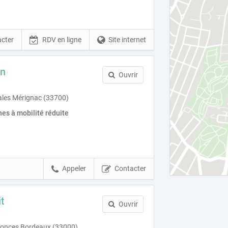
cter
RDV en ligne
Site internet
on
Ouvrir
iales Mérignac (33700)
es à mobilité réduite
Appeler
Contacter
t
Ouvrir
conces Bordeaux (33000)