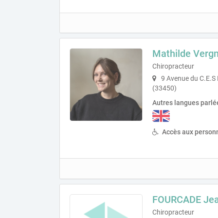
Mathilde Verg
Chiropracteur
9 Avenue du C.E.S 
(33450)
Autres langues parlé
Accès aux personn
FOURCADE Jea
Chiropracteur