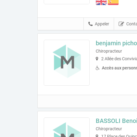
Appeler
Conta
benjamin pich
Chiropracteur
2 Allée des Conviv
Accès aux personn
BASSOLI Benoi
Chiropracteur
17 Place des Quin