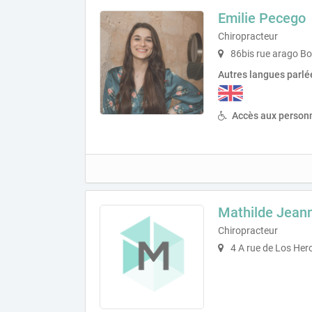
Emilie Pecego
Chiropracteur
86bis rue arago B
Autres langues parlé
Accès aux personn
Mathilde Jean
Chiropracteur
4 A rue de Los Her