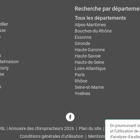
Recherche par départeme
Tous les départements
llier
Alpes-Maritimes
use
Bouches-du-Rhône
s
Essonne
Gironde
Haute-Garonne
s
Haute-Savoie
Malmaison
Hauts-de-Seine
ourg
Loire-Atlantique
se
Paris
Rhône
s
Seine-et-Marne
Yvelines
En poursuivant vo
L | Annuaire des chiropracteurs 2026 |
Plan du site
|
Mon compte
|
Co
et l'utilisation 
Conditions générales d'utilisation
|
Mentions légales
d'analyse d'audie