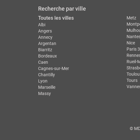
Recherche par ville
Toutes les villes
Metz
Montpe
Albi
Mulho
Angers
Nante
Annecy
Nice
Argentan
Paris 3
Biarritz
Renne
Bordeaux
Rueil-
Caen
Strasb
Cagnes-sur-Mer
Toulou
Chantilly
Tours
Lyon
Vanne
Marseille
Massy
© MDS