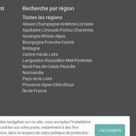
nt
Recherche par région
Toutes les régions
Alsace-Champagne-Ardenne-Lorraine
Aquitaine-Limousin-Poitou-Charentes
Auvergne-Rhône-Alpes
Bourgogne-Franche-Comté
Bretagne
Centre-Val de Loire
Languedoc-Roussillon-Midi-Pyrénées
Nord-Pas-de-Calais-Picardie
Normandie
Pays de la Loire
Provence-Alpes-Côte d'Azur
Île-de-France
tre navigation sur ce site, vous acceptez l'installation
ntact
de cookies sur votre poste, notamment à des fins
J'ai compris
nce, dans le respect de notre politique de protection