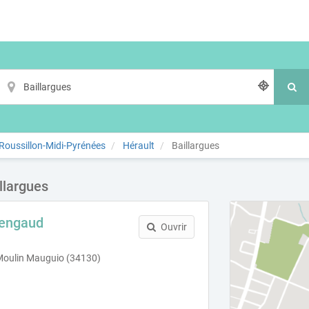
oussillon-Midi-Pyrénées
Hérault
Baillargues
llargues
mengaud
Ouvrir
oulin Mauguio (34130)