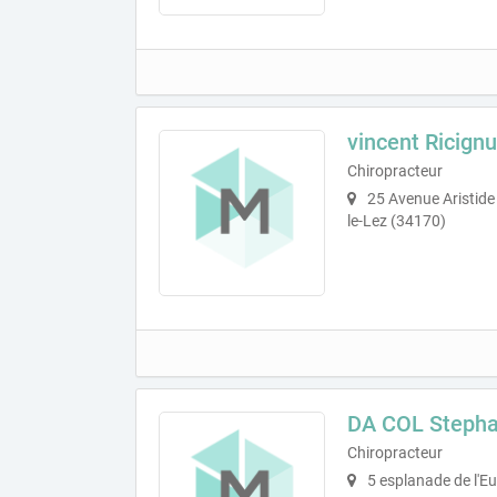
vincent Ricignu
Chiropracteur
25 Avenue Aristide
le-Lez (34170)
DA COL Steph
Chiropracteur
5 esplanade de l'E