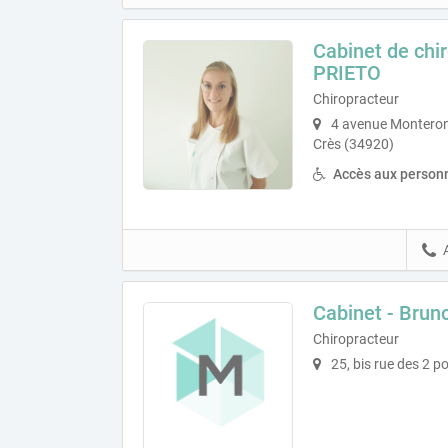
Cabinet de chi
PRIETO
Chiropracteur
4 avenue Monteron
Crès (34920)
Accès aux personn
Cabinet - Br
Chiropracteur
25, bis rue des 2 p