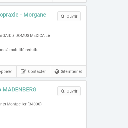
ropraxie - Morgane
Ouvrir
i d'Arbia DOMUS MEDICA Le
es à mobilité réduite
Appeler
Contacter
Site internet
uno MADENBERG
Ouvrir
onts Montpellier (34000)