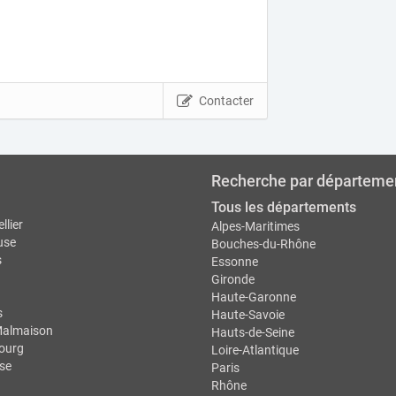
Contacter
Recherche par départeme
Tous les départements
llier
Alpes-Maritimes
use
Bouches-du-Rhône
s
Essonne
Gironde
Haute-Garonne
s
Haute-Savoie
Malmaison
Hauts-de-Seine
ourg
Loire-Atlantique
se
Paris
Rhône