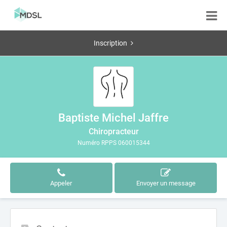
Inscription
Baptiste Michel Jaffre
Chiropracteur
Numéro RPPS 060015344
Appeler
Envoyer un message