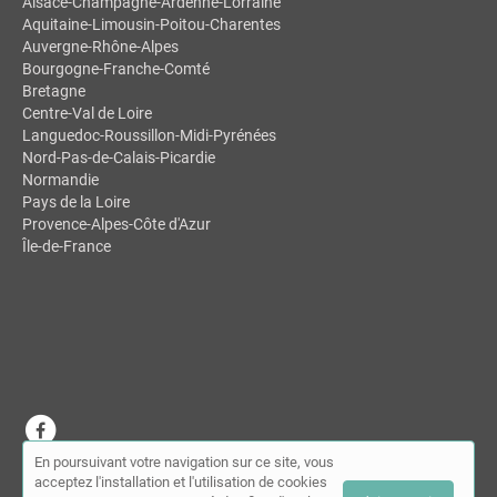
Alsace-Champagne-Ardenne-Lorraine
Aquitaine-Limousin-Poitou-Charentes
Auvergne-Rhône-Alpes
Bourgogne-Franche-Comté
Bretagne
Centre-Val de Loire
Languedoc-Roussillon-Midi-Pyrénées
Nord-Pas-de-Calais-Picardie
Normandie
Pays de la Loire
Provence-Alpes-Côte d'Azur
Île-de-France
En poursuivant votre navigation sur ce site, vous
© MDSL | Annuaire des chiropracteurs 2026 |
Plan du site
|
Mon
acceptez l'installation et l'utilisation de cookies
compte
|
Contact