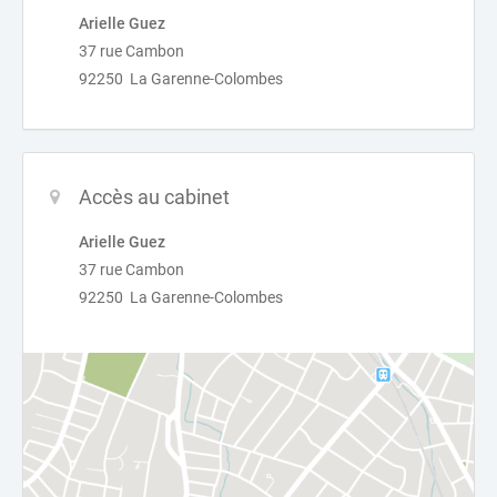
Arielle Guez
37 rue Cambon
92250 La Garenne-Colombes
Accès au cabinet
Arielle Guez
37 rue Cambon
92250 La Garenne-Colombes