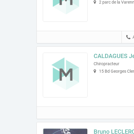
2 parc de la Varen
CALDAGUES Je
Chiropracteur
15 Bd Georges Cle
Bruno LECLER