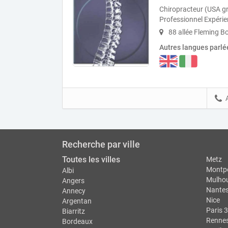
Chiropracteur (USA gr
Professionnel Expérie
88 allée Fleming B
Autres langues parlé
Recherche par ville
Toutes les villes
Metz
Montpe
Albi
Mulho
Angers
Nante
Annecy
Nice
Argentan
Paris 3
Biarritz
Renne
Bordeaux