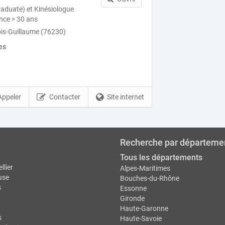
aduate) et Kinésiologue
nce > 30 ans
ois-Guillaume (76230)
es
Appeler
Contacter
Site internet
Recherche par départeme
Tous les départements
llier
Alpes-Maritimes
use
Bouches-du-Rhône
s
Essonne
Gironde
Haute-Garonne
s
Haute-Savoie