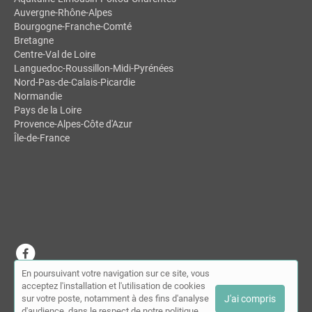
Auvergne-Rhône-Alpes
Bourgogne-Franche-Comté
Bretagne
Centre-Val de Loire
Languedoc-Roussillon-Midi-Pyrénées
Nord-Pas-de-Calais-Picardie
Normandie
Pays de la Loire
Provence-Alpes-Côte d'Azur
Île-de-France
En poursuivant votre navigation sur ce site, vous
© MDSL | Annuaire des chiropracteurs 2026 |
Plan du site
|
Mon
acceptez l'installation et l'utilisation de cookies
compte
|
Contact
sur votre poste, notamment à des fins d'analyse
J'ai compris
Conditions générales d'utilisation
|
Mentions légales
d'audience, dans le respect de notre politique