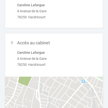
Caroline Lafargue
4 Avenue de la Gare
78250 Hardricourt
Accès au cabinet
Caroline Lafargue
4 Avenue de la Gare
78250 Hardricourt