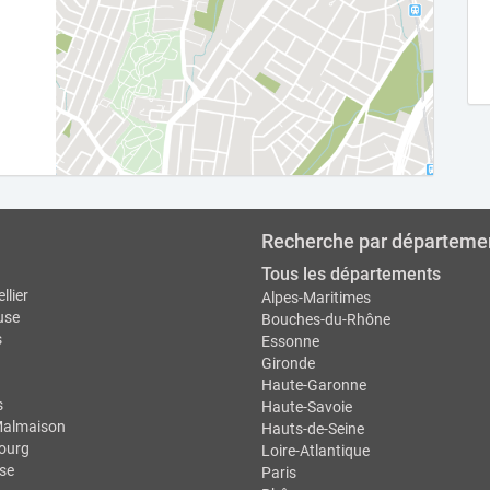
Recherche par départeme
Tous les départements
llier
Alpes-Maritimes
use
Bouches-du-Rhône
s
Essonne
Gironde
Haute-Garonne
s
Haute-Savoie
Malmaison
Hauts-de-Seine
ourg
Loire-Atlantique
se
Paris