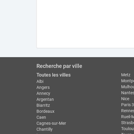
Recherche par ville
Toutes les villes
Metz
Montpe
Albi
Mulho
Angers
Nante
Annecy
Nice
Argentan
Paris 3
Biarritz
Renne
Bordeaux
Rueil-
Caen
Strasb
Cagnes-sur-Mer
Toulou
Chantilly