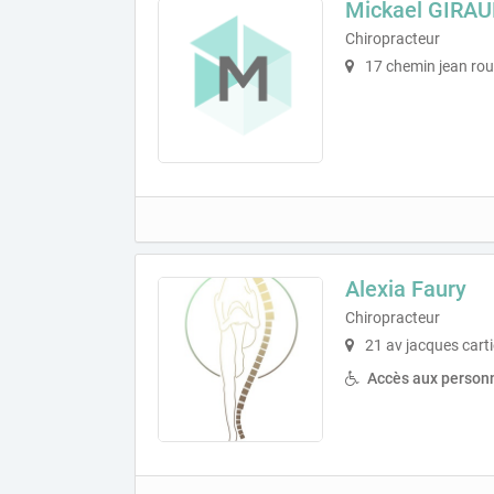
Mickael GIRA
Chiropracteur
17 chemin jean rou
Alexia Faury
Chiropracteur
21 av jacques cart
Accès aux personn