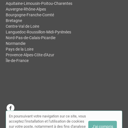
Aquitaine-Limousin-Poitou-Charentes
Auvergne-Rhône-Alpes
Bourgogne-Franche-Comté
Bretagne
Centre-Val de Loire
Languedoc-Roussillon-Midi-Pyrénées
Nord-Pas-de-Calais-Picardie
Normandie
Pays de la Loire
Provence-Alpes-Côte d'Azur
Île-de-France
En poursuivant votre navigation sur ce site, vous
© MDSL | Annuaire des chiropracteurs 2026 |
Plan du site
|
Mon
acceptez l'installation et l'utilisation de cookies
compte
|
Contact
sur votre poste, notamment à des fins d'analyse
J'ai compris