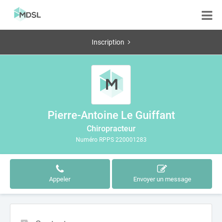
Inscription
Pierre-Antoine Le Guiffant
Chiropracteur
Numéro RPPS 220001283
Appeler
Envoyer un message