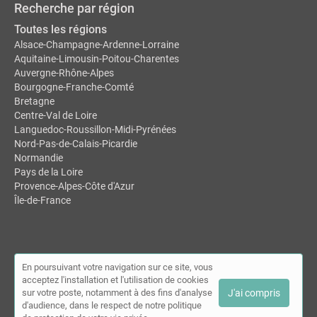
Recherche par région
Toutes les régions
Alsace-Champagne-Ardenne-Lorraine
Aquitaine-Limousin-Poitou-Charentes
Auvergne-Rhône-Alpes
Bourgogne-Franche-Comté
Bretagne
Centre-Val de Loire
Languedoc-Roussillon-Midi-Pyrénées
Nord-Pas-de-Calais-Picardie
Normandie
Pays de la Loire
Provence-Alpes-Côte d'Azur
Île-de-France
En poursuivant votre navigation sur ce site, vous
acceptez l'installation et l'utilisation de cookies
sur votre poste, notamment à des fins d'analyse
J'ai compris
d'audience, dans le respect de notre politique