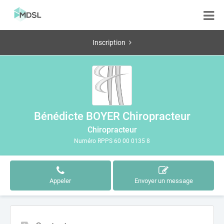
Inscription
Bénédicte BOYER Chiropracteur
Chiropracteur
Numéro RPPS 60 00 0135 8
Appeler
Envoyer un message