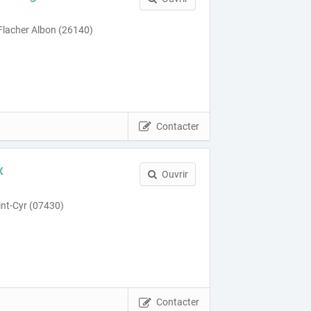
Flacher Albon (26140)
Contacter
x
Ouvrir
int-Cyr (07430)
Contacter