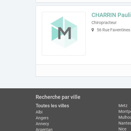
CHARRIN Paul
Chiropracteur
56 Rue Faventines
Recherche par ville
Toutes les villes
Metz
Montpe
Albi
Mulho
Angers
Nante
Annecy
Nice
Argentan