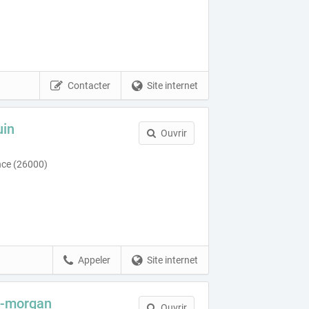
Contacter
Site internet
uin
Ouvrir
nce (26000)
Appeler
Site internet
e-morgan
Ouvrir