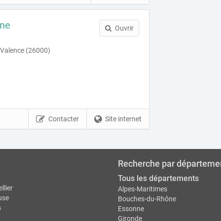
ine
Ouvrir
 Valence (26000)
Contacter
Site internet
Recherche par départeme
Tous les départements
llier
Alpes-Maritimes
use
Bouches-du-Rhône
s
Essonne
Gironde