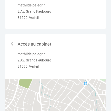
mathilde pelegrin
2 Av. Grand Faubourg
31590 Verfeil
Accès au cabinet
mathilde pelegrin
2 Av. Grand Faubourg
31590 Verfeil