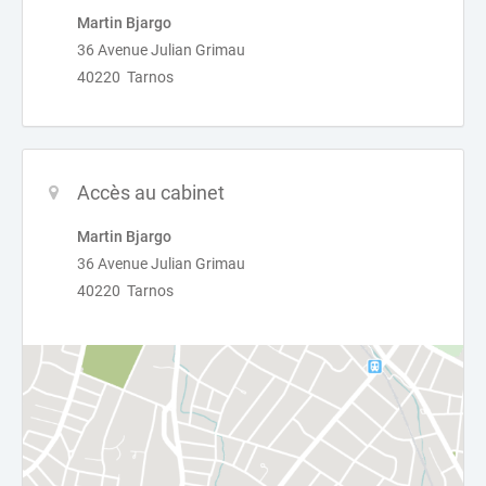
Martin Bjargo
36 Avenue Julian Grimau
40220 Tarnos
Accès au cabinet
Martin Bjargo
36 Avenue Julian Grimau
40220 Tarnos