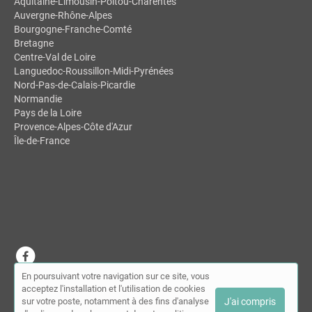
Aquitaine-Limousin-Poitou-Charentes
Auvergne-Rhône-Alpes
Bourgogne-Franche-Comté
Bretagne
Centre-Val de Loire
Languedoc-Roussillon-Midi-Pyrénées
Nord-Pas-de-Calais-Picardie
Normandie
Pays de la Loire
Provence-Alpes-Côte d'Azur
Île-de-France
En poursuivant votre navigation sur ce site, vous
© MDSL | Annuaire des chiropracteurs 2026 |
Plan du site
|
Mon
acceptez l'installation et l'utilisation de cookies
compte
|
Contact
sur votre poste, notamment à des fins d'analyse
J'ai compris