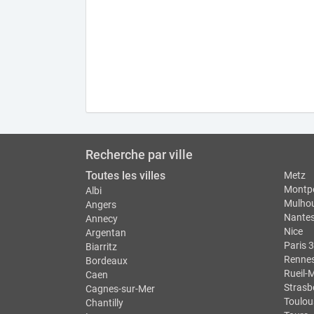
Recherche par ville
Toutes les villes
Metz
Montpe
Albi
Mulho
Angers
Nante
Annecy
Nice
Argentan
Paris 3
Biarritz
Renne
Bordeaux
Rueil-
Caen
Strasb
Cagnes-sur-Mer
Toulou
Chantilly