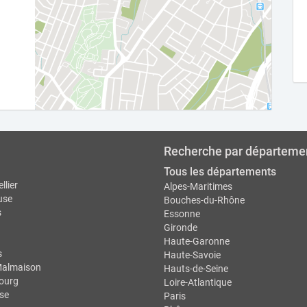
Recherche par départeme
Tous les départements
llier
Alpes-Maritimes
use
Bouches-du-Rhône
s
Essonne
Gironde
Haute-Garonne
s
Haute-Savoie
Malmaison
Hauts-de-Seine
ourg
Loire-Atlantique
se
Paris