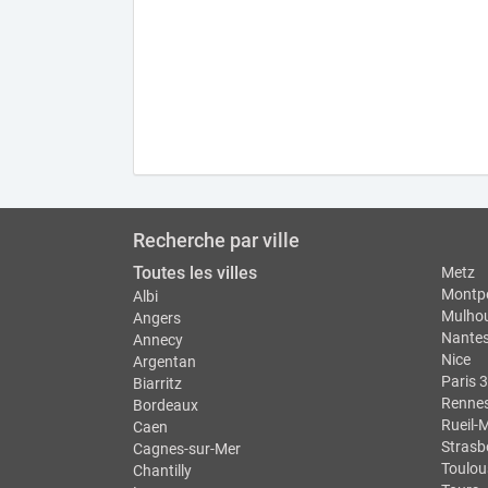
Recherche par ville
Toutes les villes
Metz
Montpe
Albi
Mulho
Angers
Nante
Annecy
Nice
Argentan
Paris 3
Biarritz
Renne
Bordeaux
Rueil-
Caen
Strasb
Cagnes-sur-Mer
Toulou
Chantilly