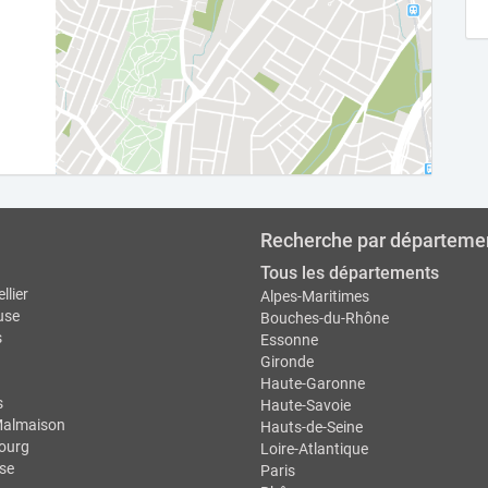
Recherche par départeme
Tous les départements
llier
Alpes-Maritimes
use
Bouches-du-Rhône
s
Essonne
Gironde
Haute-Garonne
s
Haute-Savoie
Malmaison
Hauts-de-Seine
ourg
Loire-Atlantique
se
Paris