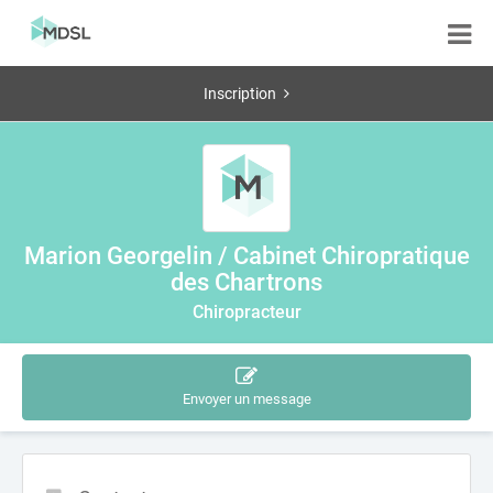
Inscription
Marion Georgelin / Cabinet Chiropratique
des Chartrons
Chiropracteur
Envoyer un message