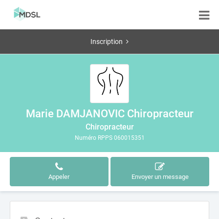
Inscription
Marie DAMJANOVIC Chiropracteur
Chiropracteur
Numéro RPPS 060015351
Appeler
Envoyer un message