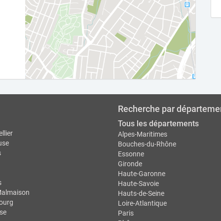
Recherche par départeme
Tous les départements
llier
Alpes-Maritimes
use
Bouches-du-Rhône
s
Essonne
Gironde
Haute-Garonne
s
Haute-Savoie
Malmaison
Hauts-de-Seine
ourg
Loire-Atlantique
se
Paris