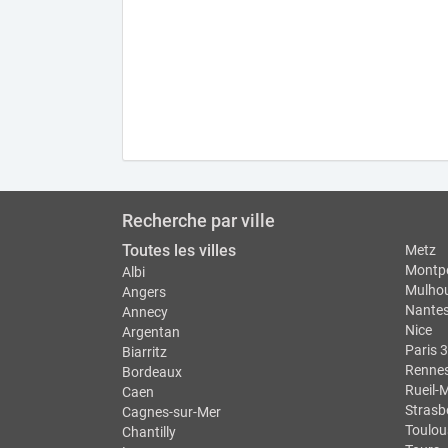
Recherche par ville
Toutes les villes
Metz
Montpe
Albi
Mulho
Angers
Nante
Annecy
Nice
Argentan
Paris 3
Biarritz
Renne
Bordeaux
Rueil-
Caen
Strasb
Cagnes-sur-Mer
Toulou
Chantilly