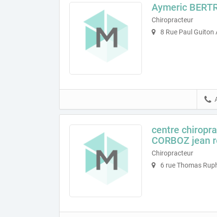
Aymeric BERT
Chiropracteur
8 Rue Paul Guiton
centre chiropr
CORBOZ jean r
Chiropracteur
6 rue Thomas Rup