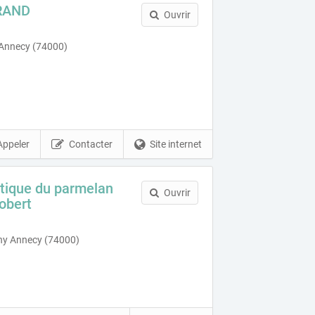
RAND
Ouvrir
 Annecy (74000)
Appeler
Contacter
Site internet
atique du parmelan
Ouvrir
obert
hy Annecy (74000)