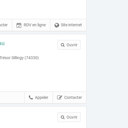
cter
RDV en ligne
Site internet
au
Ouvrir
résor Sillingy (74330)
Appeler
Contacter
Ouvrir