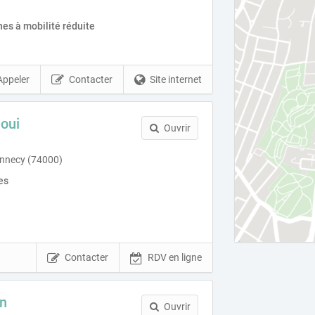
es à mobilité réduite
Appeler
Contacter
Site internet
oui
Ouvrir
nnecy (74000)
es
Contacter
RDV en ligne
n
Ouvrir