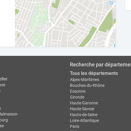
Recherche par départeme
Tous les départements
llier
Alpes-Maritimes
use
Bouches-du-Rhône
s
Essonne
Gironde
Haute-Garonne
s
Haute-Savoie
Malmaison
Hauts-de-Seine
ourg
Loire-Atlantique
se
Paris