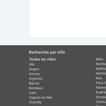
Recherche par ville
Toutes les villes
Metz
Montpe
Albi
Mulho
Angers
Nante
Annecy
Nice
Argentan
Paris 3
Biarritz
Renne
Bordeaux
Rueil-
Caen
Strasb
Cagnes-sur-Mer
Toulou
Chantilly