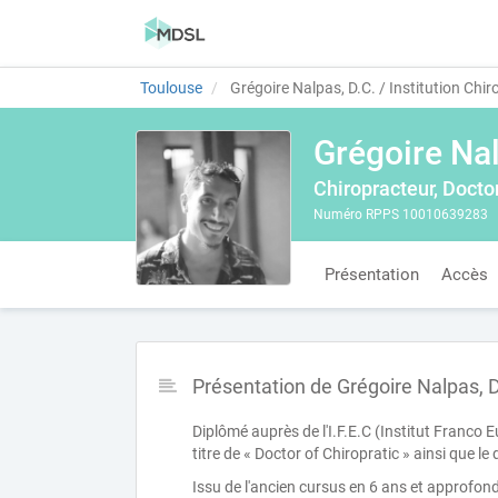
Toulouse
Grégoire Nalpas, D.C. / Institution Chi
Grégoire Nal
Chiropracteur, Doctor
Numéro RPPS 10010639283
Présentation
Accès
Présentation de Grégoire Nalpas, D.
Diplômé auprès de l'I.F.E.C (Institut Franco Eu
titre de « Doctor of Chiropratic » ainsi que le
Issu de l'ancien cursus en 6 ans et approfo