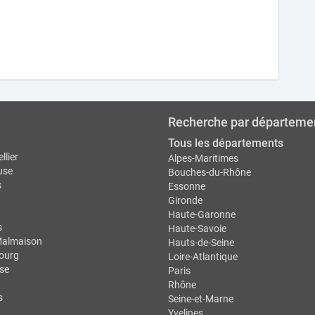
Recherche par départeme
Tous les départements
llier
Alpes-Maritimes
use
Bouches-du-Rhône
s
Essonne
Gironde
Haute-Garonne
s
Haute-Savoie
Malmaison
Hauts-de-Seine
ourg
Loire-Atlantique
se
Paris
Rhône
s
Seine-et-Marne
Yvelines