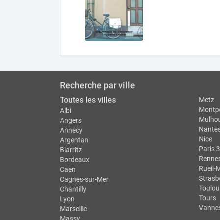
Recherche par ville
Toutes les villes
Metz
Montpe
Albi
Mulho
Angers
Nante
Annecy
Nice
Argentan
Paris 3
Biarritz
Renne
Bordeaux
Rueil-
Caen
Strasb
Cagnes-sur-Mer
Toulou
Chantilly
Tours
Lyon
Vanne
Marseille
Massy