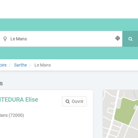
oire
Sarthe
Le Mans
s
TEDURA Elise
Ouvrir
Mans (72000)