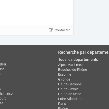
Contacter
Recherche par départeme
Tous les départements
llier
Alpes-Maritimes
use
Bouches-du-Rhône
s
Essonne
Gironde
Haute-Garonne
s
Haute-Savoie
Malmaison
Hauts-de-Seine
ourg
Loire-Atlantique
se
Paris
Rhône