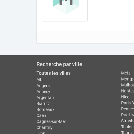
Recherche par ville
Toutes les villes
Metz
Montpe
Albi
Mulho
Angers
Nante
Annecy
Nice
Argentan
Paris 3
Biarritz
Renne
Bordeaux
Rueil-
Caen
Strasb
Cagnes-sur-Mer
Toulou
Chantilly
Tours
Lyon