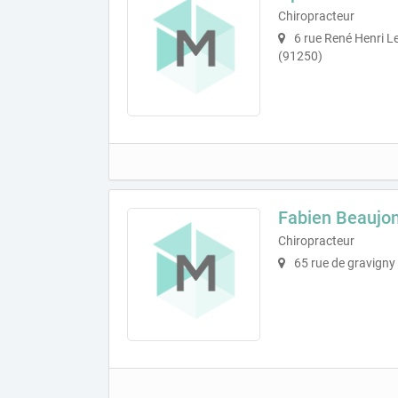
Chiropracteur
6 rue René Henri L
(91250)
Fabien Beaujo
Chiropracteur
65 rue de gravigny