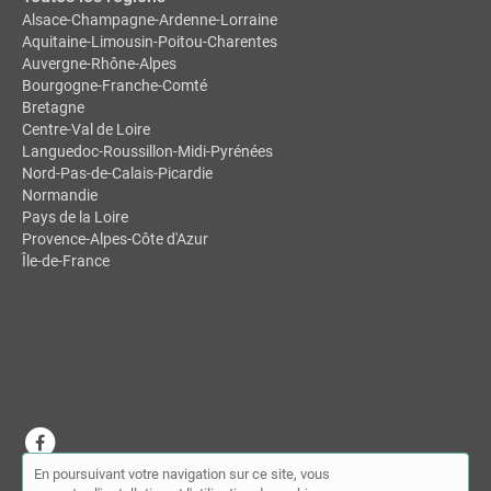
Alsace-Champagne-Ardenne-Lorraine
Aquitaine-Limousin-Poitou-Charentes
Auvergne-Rhône-Alpes
Bourgogne-Franche-Comté
Bretagne
Centre-Val de Loire
Languedoc-Roussillon-Midi-Pyrénées
Nord-Pas-de-Calais-Picardie
Normandie
Pays de la Loire
Provence-Alpes-Côte d'Azur
Île-de-France
En poursuivant votre navigation sur ce site, vous
© MDSL | Annuaire des chiropracteurs 2026 |
Plan du site
|
Mon