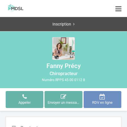
Inscription
Fanny Précy
Chiropracteur
Numéro RPPS 45 00 0112 8
Appeler
Envoyer un message
RDV en ligne