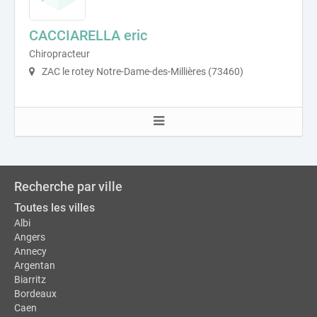
CACCIARELLA eric
Chiropracteur
ZAC le rotey Notre-Dame-des-Millières (73460)
Recherche par ville
Toutes les villes
Albi
Angers
Annecy
Argentan
Biarritz
Bordeaux
Caen