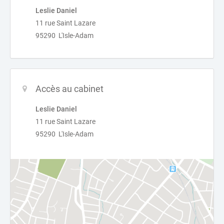
Leslie Daniel
11 rue Saint Lazare
95290 L'Isle-Adam
Accès au cabinet
Leslie Daniel
11 rue Saint Lazare
95290 L'Isle-Adam