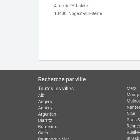
4 rue de l'Arbalète
10400 Nogent-sur-Seine
Recherche par ville
Toutes les villes
Metz
Montpe
Albi
Mulho
Angers
Nante
Annecy
Nice
Argentan
Paris 3
Biarritz
Renne
Bordeaux
Rueil-
Caen
Strasb
Cagnes-sur-Mer