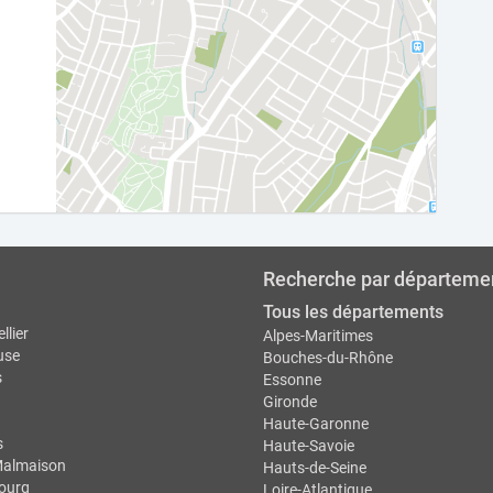
Recherche par départeme
Tous les départements
llier
Alpes-Maritimes
use
Bouches-du-Rhône
s
Essonne
Gironde
Haute-Garonne
s
Haute-Savoie
Malmaison
Hauts-de-Seine
ourg
Loire-Atlantique