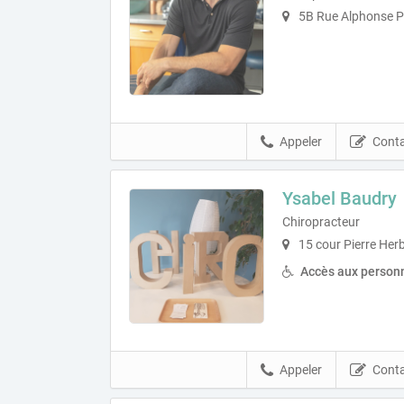
5B Rue Alphonse Pé
Appeler
Conta
Ysabel Baudry
Chiropracteur
15 cour Pierre Her
Accès aux personn
Appeler
Conta