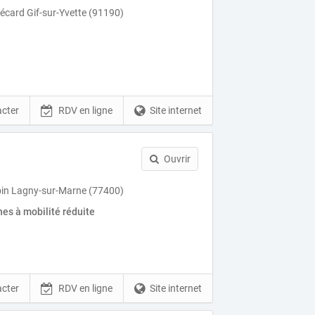
card Gif-sur-Yvette (91190)
cter
RDV en ligne
Site internet
Ouvrir
bin Lagny-sur-Marne (77400)
es à mobilité réduite
cter
RDV en ligne
Site internet