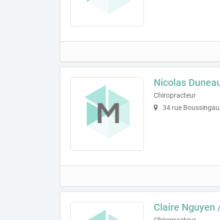
Nicolas Dunea
Chiropracteur
34 rue Boussingaul
Claire Nguyen 
Chiropracteur