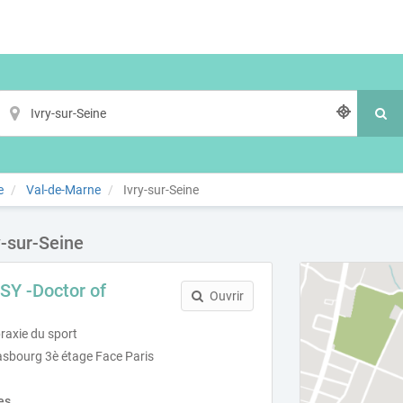
e
Val-de-Marne
Ivry-sur-Seine
y-sur-Seine
Y -Doctor of
Ouvrir
raxie du sport
asbourg 3è étage Face Paris
es