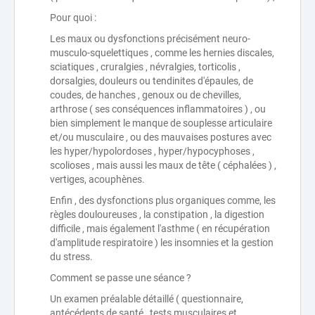
Pour quoi :
Les maux ou dysfonctions précisément neuro-
musculo-squelettiques , comme les hernies discales,
sciatiques , cruralgies , névralgies, torticolis ,
dorsalgies, douleurs ou tendinites d'épaules, de
coudes, de hanches , genoux ou de chevilles,
arthrose ( ses conséquences inflammatoires ) , ou
bien simplement le manque de souplesse articulaire
et/ou musculaire , ou des mauvaises postures avec
les hyper/hypolordoses , hyper/hypocyphoses ,
scolioses , mais aussi les maux de tête ( céphalées ) ,
vertiges, acouphènes.
Enfin , des dysfonctions plus organiques comme, les
règles douloureuses , la constipation , la digestion
difficile , mais également l'asthme ( en récupération
d'amplitude respiratoire ) les insomnies et la gestion
du stress.
Comment se passe une séance ?
Un examen préalable détaillé ( questionnaire,
antécédents de santé , tests musculaires et