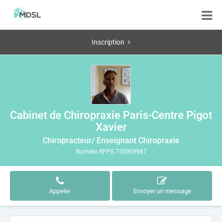
Inscription
Cabinet de Chiropraxie Paris-Centre Pigot
Xavier
Chiropracteur/ Enseignant Chiropraxie
Numéro RPPS 750009987
Appeler
Envoyer un message