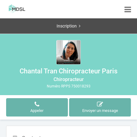
Inscription
Chantal Tran Chiropracteur Paris
Chiropracteur
Numéro RPPS 750018293
Appeler
Envoyer un message