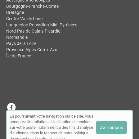
Bourgogne-Franche-Comté
Bretagne
Centre-Val de Loire
Languedoc-Roussillon-Midi-Pyrénées
Nord-Pas-de-Calais-Picardie
Normandie
Pays de la Loire
Provence-Alpes-Côte d'Azur
Île-de-France
En poursuivant votre navigation sur ce site, vous
© MDSL | Annuaire des chiropracteurs 2026 |
Plan du site
|
Mon
acceptez l'installation et l'utilisation de cookies
compte
|
Contact
sur votre poste, notamment à des fins d'analyse
J'ai compris
Conditions générales d'utilisation
|
Mentions légales
d'audience, dans le respect de notre politique
de protection de votre vie privée.