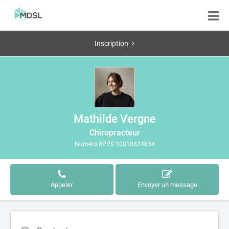
Inscription
Mathilde Vergne
Chiropracteur
Numéro RPPS 10010634854
Appeler
Envoyer un message