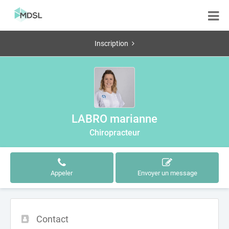
Inscription
LABRO marianne
Chiropracteur
Appeler
Envoyer un message
Contact