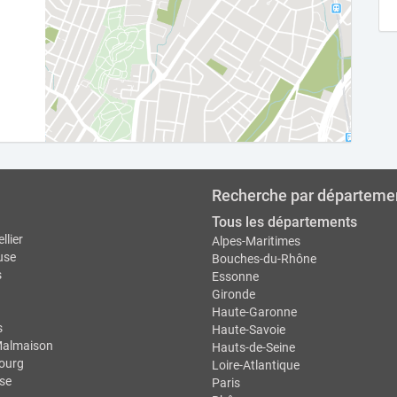
Recherche par départeme
Tous les départements
llier
Alpes-Maritimes
use
Bouches-du-Rhône
s
Essonne
Gironde
Haute-Garonne
s
Haute-Savoie
Malmaison
Hauts-de-Seine
ourg
Loire-Atlantique
se
Paris