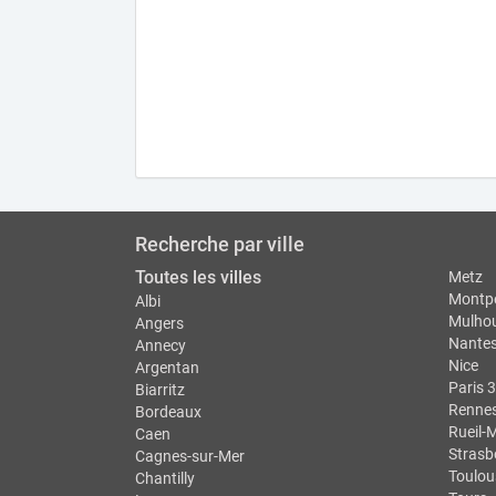
Recherche par ville
Toutes les villes
Metz
Montpe
Albi
Mulho
Angers
Nante
Annecy
Nice
Argentan
Paris 3
Biarritz
Renne
Bordeaux
Rueil-
Caen
Strasb
Cagnes-sur-Mer
Toulou
Chantilly