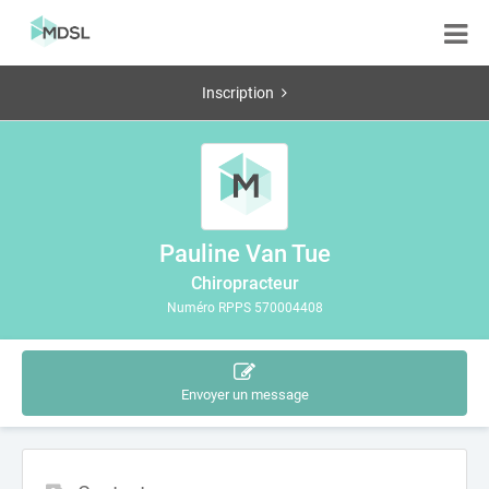
Inscription
Pauline Van Tue
Chiropracteur
Numéro RPPS 570004408
Envoyer un message