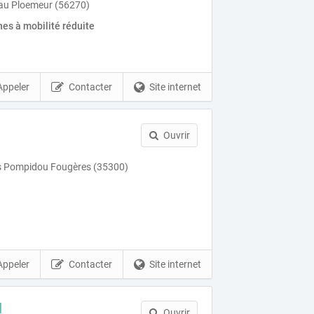
leau Ploemeur (56270)
es à mobilité réduite
Appeler
Contacter
Site internet
Ouvrir
 Pompidou Fougères (35300)
Appeler
Contacter
Site internet
l
Ouvrir