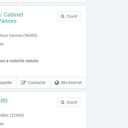
/ Cabinet
Ouvrir
 Vannes
 Roux Vannes (56000)
es
es à mobilité réduite
Appeler
Contacter
Site internet
ARD
Ouvrir
udéac (22600)
es