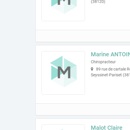
(38120)
Marine ANTOI
Chiropracteur
89 rue de cartale R
Seyssinet-Pariset (38
Malot Claire