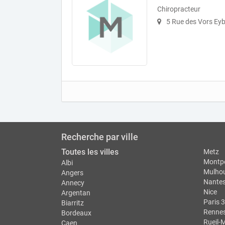
Chiropracteur
5 Rue des Vors Ey
Recherche par ville
Toutes les villes
Metz
Montpe
Albi
Mulho
Angers
Nante
Annecy
Nice
Argentan
Paris 3
Biarritz
Renne
Bordeaux
Rueil-
Caen