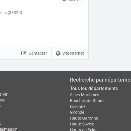
bens (38320)
Contacter
Site internet
Recherche par départeme
Tous les départements
llier
Alpes-Maritimes
use
Bouches-du-Rhône
s
Essonne
Gironde
Haute-Garonne
s
Haute-Savoie
Malmaison
Hauts-de-Seine