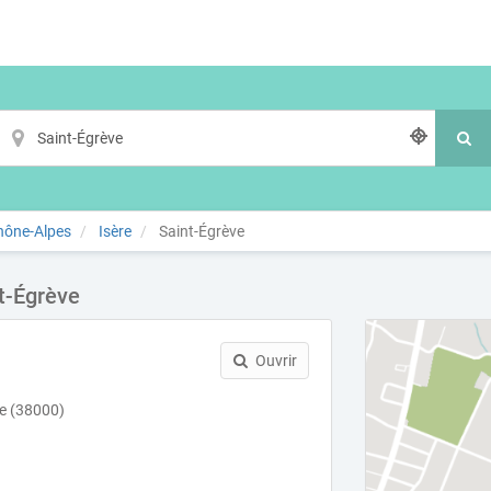
hône-Alpes
Isère
Saint-Égrève
t-Égrève
Ouvrir
le (38000)