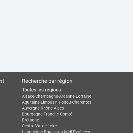
nt
Recherche par région
Toutes les régions
Alsace-Champagne-Ardenne-Lorraine
Aquitaine-Limousin-Poitou-Charentes
Auvergne-Rhône-Alpes
Bourgogne-Franche-Comté
Bretagne
Centre-Val de Loire
Languedoc-Roussillon-Midi-Pyrénées