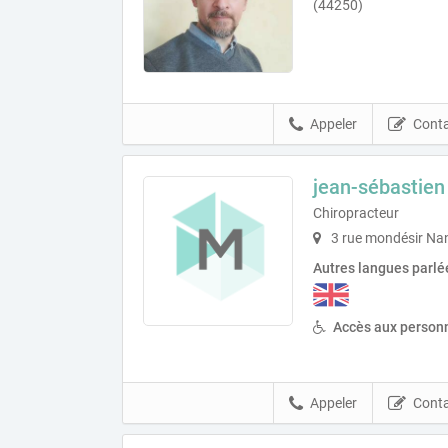
(44250)
Appeler
Conta
jean-sébastien
Chiropracteur
3 rue mondésir Na
Autres langues parlé
Accès aux personn
Appeler
Conta