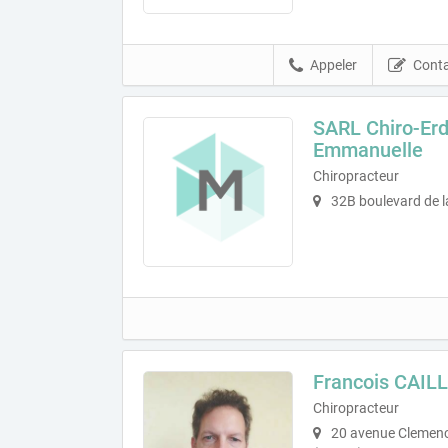
Appeler
Conta
SARL Chiro-E
Emmanuelle
Chiropracteur
32B boulevard de l
Francois CAIL
Chiropracteur
20 avenue Clemence