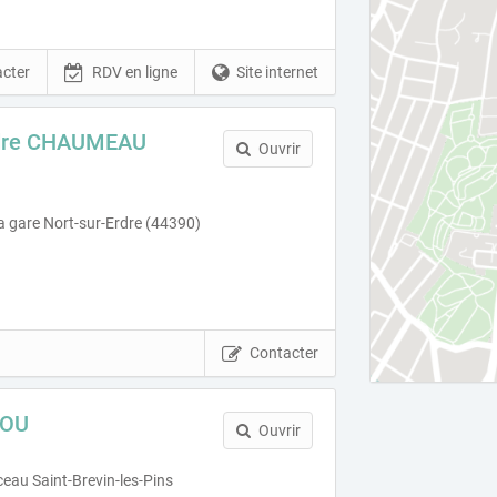
cter
RDV en ligne
Site internet
rdre CHAUMEAU
Ouvrir
a gare Nort-sur-Erdre (44390)
Contacter
LOU
Ouvrir
au Saint-Brevin-les-Pins