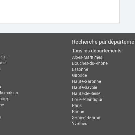
Recherche par départeme
Tous les départements
llier
Alpes-Maritimes
use
Bouches-du-Rhône
s
Essonne
Gironde
Haute-Garonne
s
Haute-Savoie
Malmaison
Hauts-de-Seine
ourg
Loire-Atlantique
se
Paris
Rhône
s
Seine-et-Marne
Yvelines