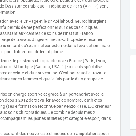
irurgie orthopédique, radiologie, pédiatrie et traumatologie
 de l’Assistance Publique – Hôpitaux de Paris (AP-HP) sont
ormation.
ration avec le Dr Page et le Dr Abi lahoud, neurochirurgiens
 m’a permis de me perfectionner sur des cas cliniques
n assistant aux centres de soins de l’Institut Franco
chargé de travaux dirigés en neuro-orthopédie et examen
iens en tant qu’examinateur externe dans l’évaluation finale
e pour l’obtention de leur diplôme.
érience de plusieurs chiropracteurs en France (Paris, Lyon,
 outre Atlantique (Canada, USA..) je me suis spécialisé
mme enceinte et du nouveau né. C’est pourquoi je travaille
sieurs sages femmes et que je fais partie d’un groupe de
prise en charge sportive et grace à un partenariat avec le
asion depuis 2012 de travailler avec de nombreux athlètes
aping (seule formation reconnue par Kenzo Kase, D.C créateur
 aux soins chiropratiques. Je combine depuis mes 2
n accompagnant les jeunes athlètes (et catégorie espoir) dans
 au courant des nouvelles techniques de manipulations pour