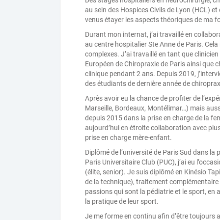
Des stages hospitaliers en neurochirurgie, ch
au sein des Hospices Civils de Lyon (HCL) et
venus étayer les aspects théoriques de ma f
Durant mon internat, j’ai travaillé en collabo
au centre hospitalier Ste Anne de Paris. Cela
complexes. J’ai travaillé en tant que clinicie
Européen de Chiropraxie de Paris ainsi que 
clinique pendant 2 ans. Depuis 2019, j’interv
des étudiants de dernière année de chiropraxi
Après avoir eu la chance de profiter de l’exp
Marseille, Bordeaux, Montélimar…) mais aussi
depuis 2015 dans la prise en charge de la fe
aujourd’hui en étroite collaboration avec plu
prise en charge mère-enfant.
Diplômé de l’université de Paris Sud dans la 
Paris Universitaire Club (PUC), j’ai eu l’occ
(élite, senior). Je suis diplômé en Kinésio T
de la technique), traitement complémentaire
passions qui sont la pédiatrie et le sport, e
la pratique de leur sport.
Je me forme en continu afin d’être toujours