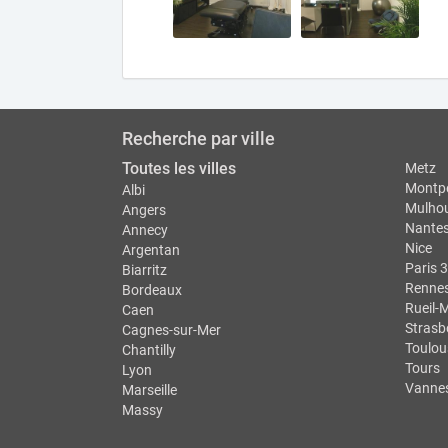
Recherche par ville
Toutes les villes
Metz
Montpe
Albi
Mulho
Angers
Nante
Annecy
Nice
Argentan
Paris 3
Biarritz
Renne
Bordeaux
Rueil-
Caen
Strasb
Cagnes-sur-Mer
Toulou
Chantilly
Tours
Lyon
Vanne
Marseille
Massy