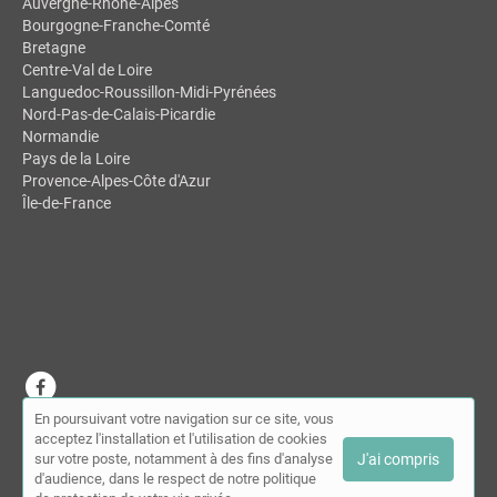
Auvergne-Rhône-Alpes
Bourgogne-Franche-Comté
Bretagne
Centre-Val de Loire
Languedoc-Roussillon-Midi-Pyrénées
Nord-Pas-de-Calais-Picardie
Normandie
Pays de la Loire
Provence-Alpes-Côte d'Azur
Île-de-France
En poursuivant votre navigation sur ce site, vous
© MDSL | Annuaire des chiropracteurs 2026 |
Plan du site
|
Mon
acceptez l'installation et l'utilisation de cookies
compte
|
Contact
sur votre poste, notamment à des fins d'analyse
J'ai compris
Conditions générales d'utilisation
|
Mentions légales
d'audience, dans le respect de notre politique