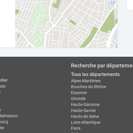
Recherche par départeme
Tous les départements
llier
Alpes-Maritimes
use
Bouches-du-Rhône
s
Essonne
Gironde
Haute-Garonne
s
Haute-Savoie
Malmaison
Hauts-de-Seine
ourg
Loire-Atlantique
se
Paris