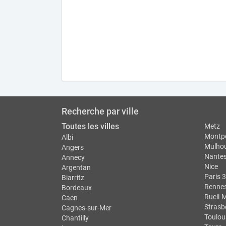
Recherche par ville
Toutes les villes
Metz
Montpe
Albi
Mulho
Angers
Nante
Annecy
Nice
Argentan
Paris 3
Biarritz
Renne
Bordeaux
Rueil-
Caen
Strasb
Cagnes-sur-Mer
Toulou
Chantilly