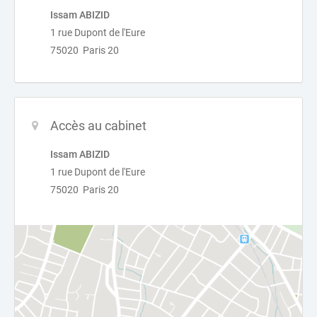
Issam ABIZID
1 rue Dupont de l'Eure
75020 Paris 20
Accès au cabinet
Issam ABIZID
1 rue Dupont de l'Eure
75020 Paris 20