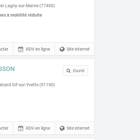
bin Lagny-sur-Marne (77400)
es à mobilité réduite
cter
RDV en ligne
Site internet
SSON
Ouvrir
card Gif-sur-Yvette (91190)
cter
RDV en ligne
Site internet