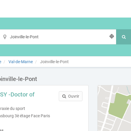
e
Val-de-Marne
Joinville-le-Pont
inville-le-Pont
Y -Doctor of
Ouvrir
raxie du sport
asbourg 3è étage Face Paris
es