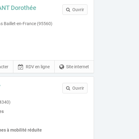
ANT Dorothée
Ouvrir
s Baillet-en-France (95560)
cter
RDV en ligne
Site internet
y
Ouvrir
94340)
es
es à mobilité réduite