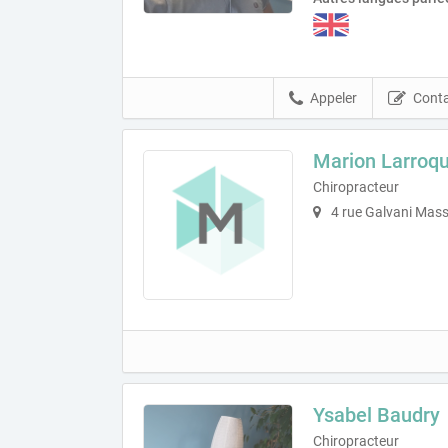
Appeler
Conta
Marion Larroq
Chiropracteur
4 rue Galvani Mas
Ysabel Baudry
Chiropracteur